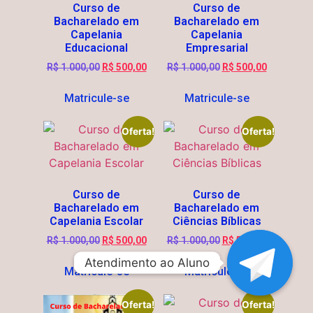
Curso de
Curso de
Bacharelado em
Bacharelado em
Capelania
Capelania
Educacional
Empresarial
R$
1.000,00
R$
500,00
R$
1.000,00
R$
500,00
Matricule-se
Matricule-se
Oferta!
Oferta!
Curso de
Curso de
Bacharelado em
Bacharelado em
Capelania Escolar
Ciências Bíblicas
R$
1.000,00
R$
500,00
R$
1.000,00
R$
500,00
Atendimento ao Aluno
Atendimento ao Aluno
Matricule-se
Matricule-se
Oferta!
Oferta!