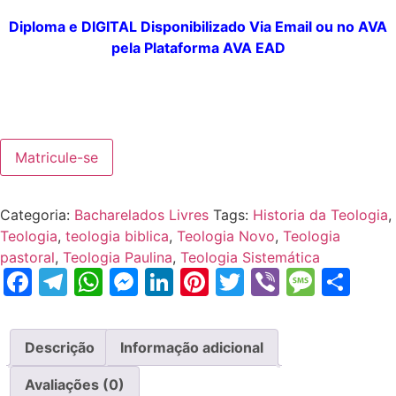
Diploma e DIGITAL
Disponibilizado
Via Email ou no AVA
pela
Plataforma
AVA EAD
Matricule-se
Categoria:
Bacharelados Livres
Tags:
Historia da Teologia
,
Teologia
,
teologia biblica
,
Teologia Novo
,
Teologia
pastoral
,
Teologia Paulina
,
Teologia Sistemática
Facebook
Telegram
WhatsApp
Messenger
LinkedIn
Pinterest
Twitter
Viber
Mess
Sh
Descrição
Informação adicional
Avaliações (0)