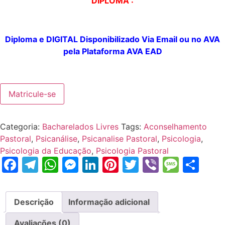
DIPLOMA :
Diploma e DIGITAL
Disponibilizado
Via Email ou no AVA
pela
Plataforma
AVA EAD
Matricule-se
Categoria:
Bacharelados Livres
Tags:
Aconselhamento
Pastoral
,
Psicanálise
,
Psicanalise Pastoral
,
Psicologia
,
Psicologia da Educação
,
Psicologia Pastoral
Facebook
Telegram
WhatsApp
Messenger
LinkedIn
Pinterest
Twitter
Viber
Mess
Sh
Descrição
Informação adicional
Avaliações (0)