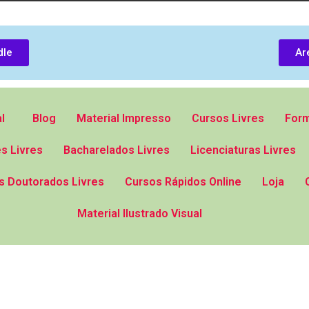
dle
Ar
l
Blog
Material Impresso
Cursos Livres
Form
s Livres
Bacharelados Livres
Licenciaturas Livres
s Doutorados Livres
Cursos Rápidos Online
Loja
Material Ilustrado Visual