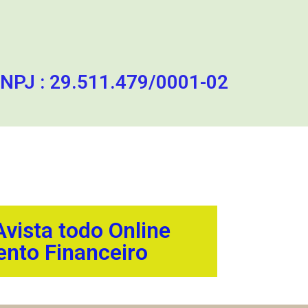
J : 29.511.479/0001-02
vista todo Online
nto Financeiro