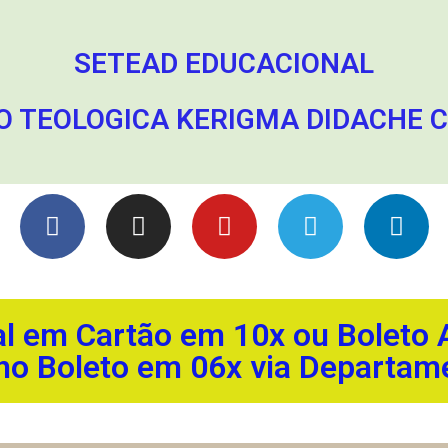
SETEAD EDUCACIONAL
 TEOLOGICA KERIGMA DIDACHE CNP
l em Cartão em 10x ou Boleto A
no Boleto em 06x via Departame