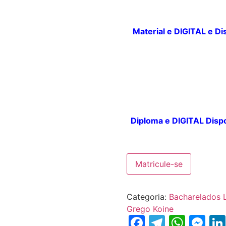
Material e DIGITAL e
Di
Diploma e DIGITAL
Dispo
Matricule-se
Categoria:
Bacharelados L
Grego Koine
Facebook
Telegr
What
Me