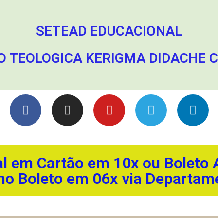
SETEAD EDUCACIONAL
 TEOLOGICA KERIGMA DIDACHE CNP
l em Cartão em 10x ou Boleto A
no Boleto em 06x via Departame