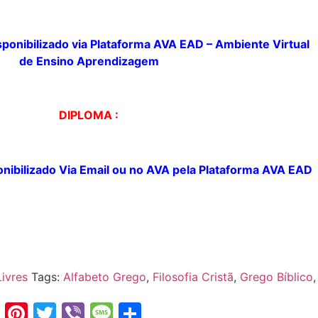
sponibilizado
via Plataforma AVA EAD – Ambiente Virtual
de
Ensino Aprendizagem
DIPLOMA :
nibilizado
Via Email ou no AVA pela
Plataforma
AVA EAD
ivres
Tags:
Alfabeto Grego
,
Filosofia Cristã
,
Grego Bíblico
,
am
sApp
ssenger
LinkedIn
Pinterest
Twitter
Viber
Message
Share