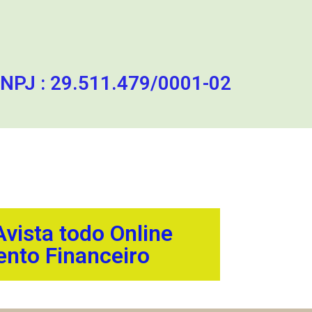
J : 29.511.479/0001-02
vista todo Online
nto Financeiro