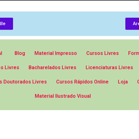
dle
Ar
l
Blog
Material Impresso
Cursos Livres
Form
s Livres
Bacharelados Livres
Licenciaturas Livres
s Doutorados Livres
Cursos Rápidos Online
Loja
Material Ilustrado Visual