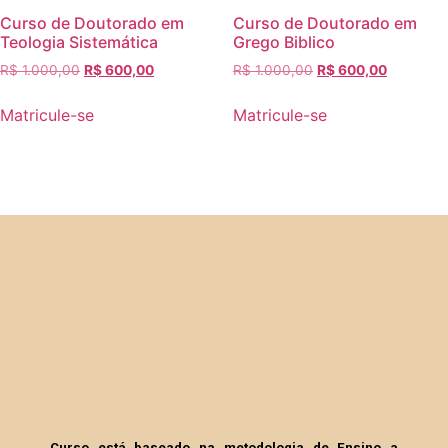
Curso de Doutorado em
Curso de Doutorado em
Teologia Sistemática
Grego Biblico
R$
1.000,00
R$
600,00
R$
1.000,00
R$
600,00
Matricule-se
Matricule-se
Curso está baseado na metodologia de Ensino a