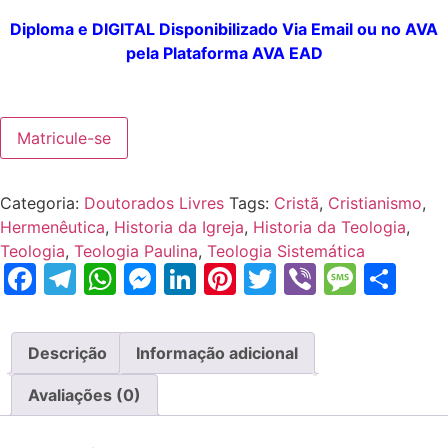
Diploma e DIGITAL
Disponibilizado
Via Email ou no AVA
pela
Plataforma
AVA EAD
Matricule-se
Categoria:
Doutorados Livres
Tags:
Cristã
,
Cristianismo
,
Hermenêutica
,
Historia da Igreja
,
Historia da Teologia
,
Teologia
,
Teologia Paulina
,
Teologia Sistemática
Facebook
Telegram
WhatsApp
Messenger
LinkedIn
Pinterest
Twitter
Viber
Mess
Sh
Descrição
Informação adicional
Avaliações (0)