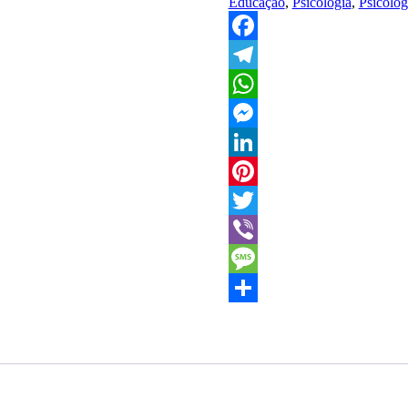
Educação
,
Psicologia
,
Psicolo
Facebook
Telegram
WhatsApp
Messenger
LinkedIn
Pinterest
Twitter
Viber
Message
Share