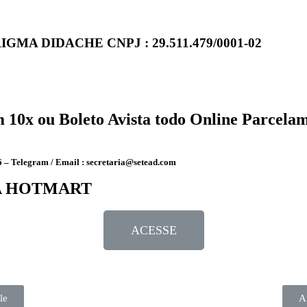
A DIDACHE CNPJ : 29.511.479/0001-02
10x ou Boleto Avista todo Online Parcelam
06 – Telegram / Email : secretaria@setead.com
A HOTMART
ACESSE
le
A