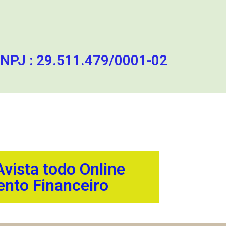
J : 29.511.479/0001-02
vista todo Online
nto Financeiro