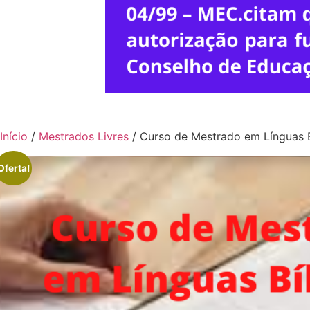
Início
/
Mestrados Livres
/ Curso de Mestrado em Línguas B
Oferta!