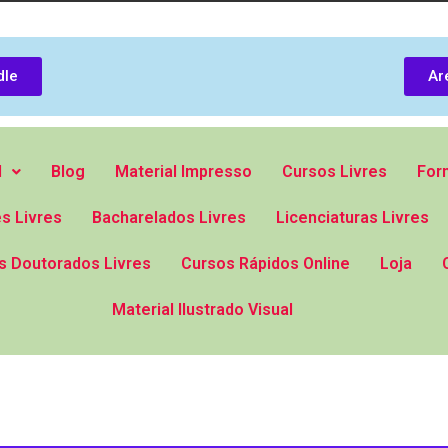
dle
Ar
l
Blog
Material Impresso
Cursos Livres
For
s Livres
Bacharelados Livres
Licenciaturas Livres
s Doutorados Livres
Cursos Rápidos Online
Loja
Material Ilustrado Visual