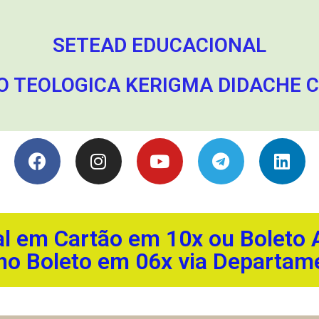
SETEAD EDUCACIONAL
 TEOLOGICA KERIGMA DIDACHE CNP
l em Cartão em 10x ou Boleto A
no Boleto em 06x via Departame