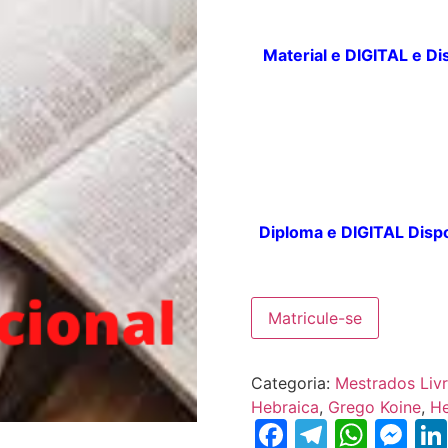
Material e DIGITAL e
Di
Diploma e DIGITAL
Dispo
Matricule-se
Categoria:
Mestrados Liv
Hebraica
,
Grego Koine
,
He
Facebook
Telegr
What
Me