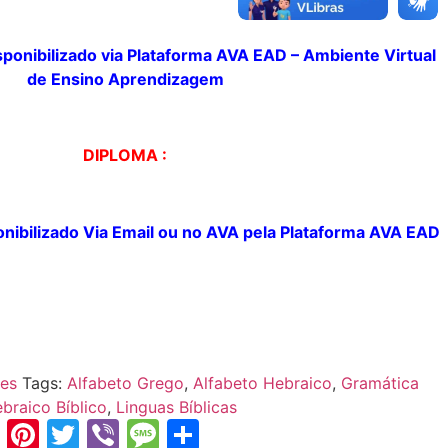
sponibilizado
via Plataforma AVA EAD – Ambiente Virtual
de
Ensino Aprendizagem
DIPLOMA :
nibilizado
Via Email ou no AVA pela
Plataforma
AVA EAD
res
Tags:
Alfabeto Grego
,
Alfabeto Hebraico
,
Gramática
braico Bíblico
,
Linguas Bíblicas
am
sApp
ssenger
LinkedIn
Pinterest
Twitter
Viber
Message
Share