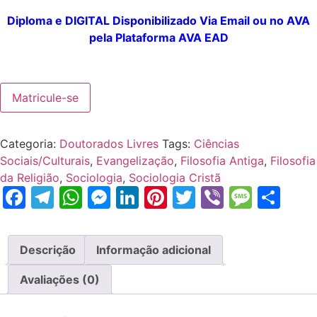
Diploma e DIGITAL
Disponibilizado
Via Email ou no AVA
pela
Plataforma
AVA EAD
Matricule-se
Categoria:
Doutorados Livres
Tags:
Ciências
Sociais/Culturais
,
Evangelização
,
Filosofia Antiga
,
Filosofia
da Religião
,
Sociologia
,
Sociologia Cristã
Facebook
Telegram
WhatsApp
Messenger
LinkedIn
Pinterest
Twitter
Viber
Mess
Sh
Descrição
Informação adicional
Avaliações (0)