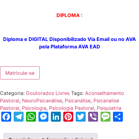
DIPLOMA :
Diploma e DIGITAL
Disponibilizado
Via Email ou no AVA
pela
Plataforma
AVA EAD
Matricule-se
Categoria:
Doutorados Livres
Tags:
Aconselhamento
Pastoral
,
NeuroPsicanálise
,
Psicanálise
,
Psicanalise
Pastoral
,
Psicologia
,
Psicologia Pastoral
,
Psiquiatria
Facebook
Telegram
WhatsApp
Messenger
LinkedIn
Pinterest
Twitter
Viber
Mess
Sh